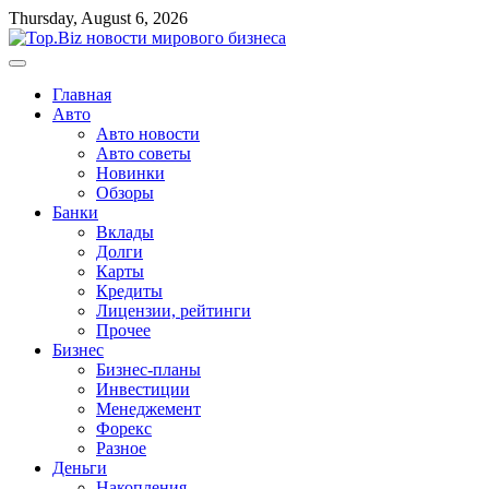
Перейти
Thursday, August 6, 2026
к
содержимому
Главная
Авто
Авто новости
Авто советы
Новинки
Обзоры
Банки
Вклады
Долги
Карты
Кредиты
Лицензии, рейтинги
Прочее
Бизнес
Бизнес-планы
Инвестиции
Менеджемент
Форекс
Разное
Деньги
Накопления