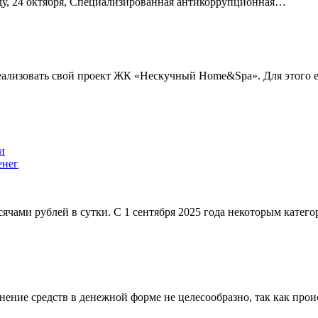
еду, 24 октября, Специализированная антикоррупционная…
еализовать свой проект ЖК «Нескучный Home&Spa». Для этого
енег
сячами рублей в сутки. С 1 сентября 2025 года некоторым катег
ние средств в денежной форме не целесообразно, так как проис