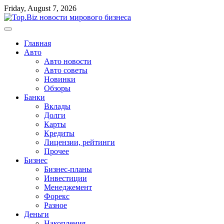
Перейти
Friday, August 7, 2026
к
содержимому
Главная
Авто
Авто новости
Авто советы
Новинки
Обзоры
Банки
Вклады
Долги
Карты
Кредиты
Лицензии, рейтинги
Прочее
Бизнес
Бизнес-планы
Инвестиции
Менеджемент
Форекс
Разное
Деньги
Накопления