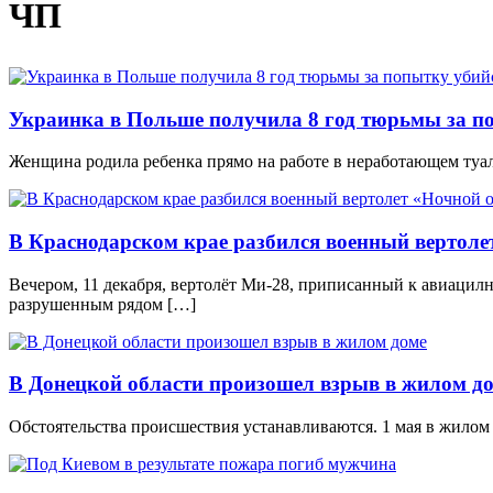
ЧП
Украинка в Польше получила 8 год тюрьмы за по
Женщина родила ребенка прямо на работе в неработающем туал
В Краснодарском крае разбился военный вертоле
Вечером, 11 декабря, вертолёт Ми-28, приписанный к авиацил
разрушенным рядом […]
В Донецкой области произошел взрыв в жилом д
Обстоятельства происшествия устанавливаются. 1 мая в жилом 