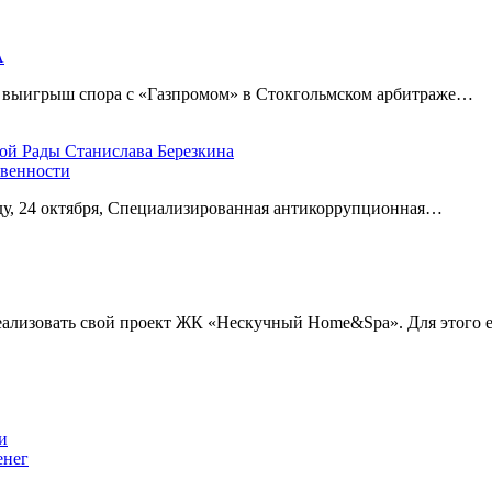
А
а выигрыш спора с «Газпромом» в Стокгольмском арбитраже…
овенности
еду, 24 октября, Специализированная антикоррупционная…
еализовать свой проект ЖК «Нескучный Home&Spa». Для этого
енег