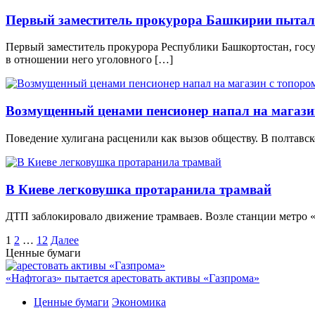
Первый заместитель прокурора Башкирии пыталс
Первый заместитель прокурора Республики Башкортостан, госу
в отношении него уголовного […]
Возмущенный ценами пенсионер напал на магази
Поведение хулигана расценили как вызов обществу. В полтавск
В Киеве легковушка протаранила трамвай
ДТП заблокировало движение трамваев. Возле станции метро «
Пагинация
1
2
…
12
Далее
Ценные бумаги
записей
«Нафтогаз» пытается арестовать активы «Газпрома»
Ценные бумаги
Экономика