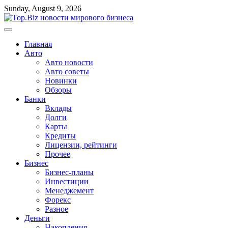
Перейти
Sunday, August 9, 2026
к
содержимому
Главная
Авто
Авто новости
Авто советы
Новинки
Обзоры
Банки
Вклады
Долги
Карты
Кредиты
Лицензии, рейтинги
Прочее
Бизнес
Бизнес-планы
Инвестиции
Менеджемент
Форекс
Разное
Деньги
Накопления