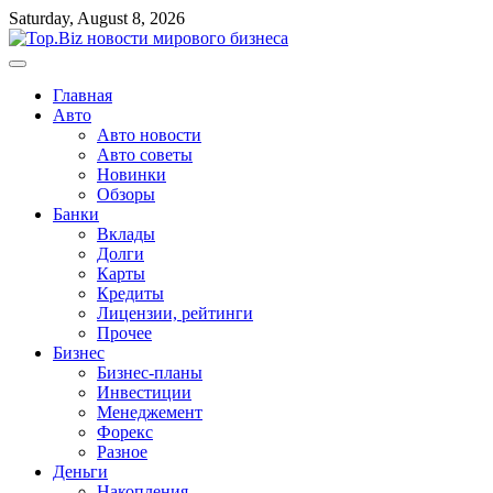
Перейти
Saturday, August 8, 2026
к
содержимому
Главная
Авто
Авто новости
Авто советы
Новинки
Обзоры
Банки
Вклады
Долги
Карты
Кредиты
Лицензии, рейтинги
Прочее
Бизнес
Бизнес-планы
Инвестиции
Менеджемент
Форекс
Разное
Деньги
Накопления