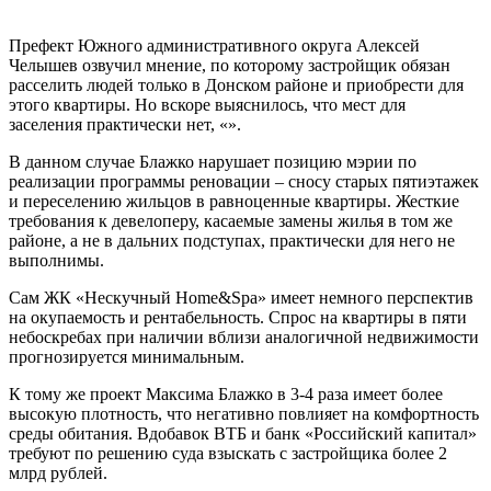
Префект Южного административного округа Алексей
Челышев озвучил мнение, по которому застройщик обязан
расселить людей только в Донском районе и приобрести для
этого квартиры. Но вскоре выяснилось, что мест для
заселения практически нет, «».
В данном случае Блажко нарушает позицию мэрии по
реализации программы реновации – сносу старых пятиэтажек
и переселению жильцов в равноценные квартиры. Жесткие
требования к девелоперу, касаемые замены жилья в том же
районе, а не в дальних подступах, практически для него не
выполнимы.
Сам ЖК «Нескучный Home&Spa» имеет немного перспектив
на окупаемость и рентабельность. Спрос на квартиры в пяти
небоскребах при наличии вблизи аналогичной недвижимости
прогнозируется минимальным.
К тому же проект Максима Блажко в 3-4 раза имеет более
высокую плотность, что негативно повлияет на комфортность
среды обитания. Вдобавок ВТБ и банк «Российский капитал»
требуют по решению суда взыскать с застройщика более 2
млрд рублей.