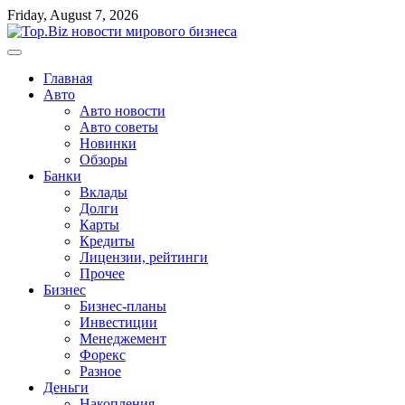
Перейти
Friday, August 7, 2026
к
содержимому
Главная
Авто
Авто новости
Авто советы
Новинки
Обзоры
Банки
Вклады
Долги
Карты
Кредиты
Лицензии, рейтинги
Прочее
Бизнес
Бизнес-планы
Инвестиции
Менеджемент
Форекс
Разное
Деньги
Накопления