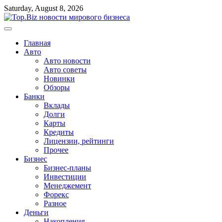
Перейти
Saturday, August 8, 2026
к
содержимому
Главная
Авто
Авто новости
Авто советы
Новинки
Обзоры
Банки
Вклады
Долги
Карты
Кредиты
Лицензии, рейтинги
Прочее
Бизнес
Бизнес-планы
Инвестиции
Менеджемент
Форекс
Разное
Деньги
Накопления