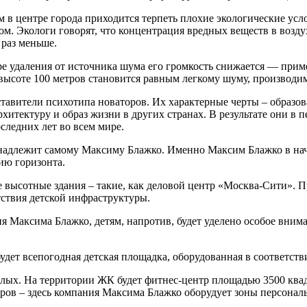
в центре города приходится терпеть плохие экологические усло
м. Экологи говорят, что концентрация вредных веществ в воздух
 раз меньше.
е удаления от источника шума его громкость снижается — приме
 высоте 100 метров становится равным легкому шуму, производи
тавители психотипа новаторов. Их характерные черты – образов
хитектуру и образ жизни в других странах. В результате они в
следних лет во всем мире.
надлежит самому Максиму Блажко. Именно Максим Блажко в нача
ию горизонта.
 высотные здания – такие, как деловой центр «Москва-Сити». П
ствия детской инфраструктуры.
има Блажко, детям, напротив, будет уделено особое внимание.
 всепогодная детская площадка, оборудованная в соответстви
слых. На территории ЖК будет фитнес-центр площадью 3500 квад
ров – здесь компания Максима Блажко оборудует зоны персона