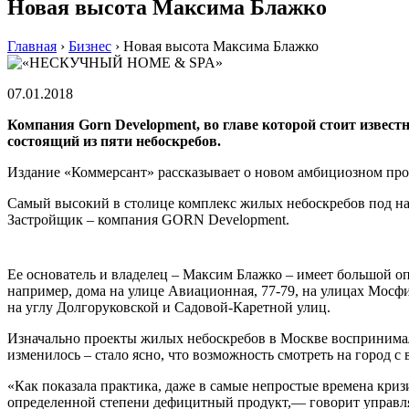
Новая высота Максима Блажко
Главная
›
Бизнес
›
Новая высота Максима Блажко
07.01.2018
Компания Gorn Development, во главе которой стоит из
состоящий из пяти небоскребов.
Издание «Коммерсант» рассказывает о новом амбициозном прое
Самый высокий в столице комплекс жилых небоскребов под н
Застройщик – компания GORN Development.
Ее основатель и владелец – Максим Блажко – имеет большой о
например, дома на улице Авиационная, 77-79, на улицах Мосф
на углу Долгоруковской и Садовой-Каретной улиц.
Изначально проекты жилых небоскребов в Москве воспринимал
изменилось – стало ясно, что возможность смотреть на город 
«Как показала практика, даже в самые непростые времена криз
определенной степени дефицитный продукт,— говорит управ