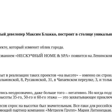
вестный девелопер Максим Блажко, построит в столице ун
кте, который изменит облик города.
азванием «НЕСКУЧНЫЙ HOME & SPA» появится на Ленинском прос
пыт в реализации таких проектов «на высоте» – именно он стро
ильмовской, 8, Русаковской, 31, в Чапаевском переулке, 3, и 
ись неоднозначно, даже больше того – негативно. Но когда по
с высоты 35-го, 50-го и 60-го этажа — это захватывающее прикл
исов спрос на высотки был значительным. Все-таки для российс
ляющий партнер компании «Метриум Групп» Мария Литинецкая