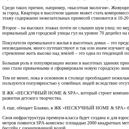
Среди таких причин, например, «высотная экология». Живущим 
за город. Квартира в высотном здании может стать компромиссо
этажу содержание нежелательных примесей становится в 10-20
Второе – на высоких этажах почти не слышен шум улиц: по мер
нормальный для городской улицы гул на уровне 70 децибел на
Покупатели премиального жилья в высотных домах – это предс
неизведанным, много путешествуют и так или иначе изучают ар
стремление жить высоко над землей – это одна из тенденций по
Большая роль в популяризации жизни в высотных зданиях при
они стали привычными и сформировали новую городскую лин
Тем не менее, пока в основном в столице преобладают нежилые
пользуются популярностью у семейных людей вследствие отсут
В ЖК «НЕСКУЧНЫЙ HOME & SPA», который строит компания Макс
развития детского творчества.
А еще, обещает Блажко, в ЖК «НЕСКУЧНЫЙ HOME & SPA» будет
Своя инфраструктура премиум-класса будет создана и для взро
метров появится SPA-комплекс площадью 2000 квадратных мет
бассейн с озонированной водой.