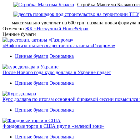
Стройка Максима Блажко ост
максимально увеличат на 600 грн: названа новая формула 
Отмечено
ЖК «Нескучный Home&Spa»
Ценные бумаги
«Нафтогаз» пытается арестовать активы «Газпрома»
Ценные бумаги
Экономика
После Нового года курс доллара в Украине падает
Ценные бумаги
Экономика
Курс доллара по итогам основной биржевой сессии повысился н
Ценные бумаги
Экономика
Фондовые торги в США идут в «зеленой зоне»
Ценные бумаги
Экономика