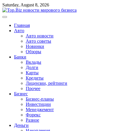
Перейти
Saturday, August 8, 2026
к
содержимому
Главная
Авто
Авто новости
Авто советы
Новинки
Обзоры
Банки
Вклады
Долги
Карты
Кредиты
Лицензии, рейтинги
Прочее
Бизнес
Бизнес-планы
Инвестиции
Менеджемент
Форекс
Разное
Деньги
Накопления