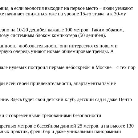
вия, а если экология выходит на первое место – люди уезжают
е начинает снижаться уже на уровне 15-го этажа, а к 30-му
рно на 10-20 децибел каждые 100 метров. Таким образом,
мому системным блоком компьютера (50 децибел).
анность, любознательность, они интересуются новым и
 первую очередь узнают новые общемировые тренды. А
ле нулевых построил первые небоскребы в Москве – с тех пор
ри всей своей привлекательности, апартаменты там не
 Здесь будет свой детский клуб, детский сад и даже Центр
и с современными требованиями безопасности.
ратных метров с бассейном длиной 25 метров, а на высоте 130
льных практик, фреш-бар и даже уникальный панорамный