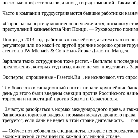
несколько профессионалов, а иногда и ряд компаний. Таким обр
Часто в компании трудоустраиваются бывшие работники казна
«Спрос на экспертизу молниеносно увеличился, поскольку ст
преступлений казначейства Чип Понци. — Руководство понимае
Понци до 2013 года работал в казначействе, а затем стал основ
регулятора или по какой-то другой причине хорошо ориентиру
агентства JW Michaels & Co в Нью-Йорке Джастин Мандел.
Зарплата таких сотрудников тоже растет. «Выплаты в последне
предложения, которых год назад никто не мог представить. За
Эксперты, опрошенные «Газетой.Ru», не исключают, что спрос 
Тем более что в санкционный список попали крупнейшие банки
день до этого были введены санкции против Российского нац
торговли и инвестиций против Крыма и Севастополя.
«Зачастую разобраться в нормах международного права, а та
банковских юристов владеют нормами международного права, но
требуется, если банк не ведет в этой стране деятельность, —
— Сейчас потребовались специалисты, которые непосредстве
экономической ситуацией по каждой отдельной стране.