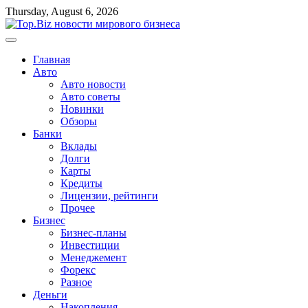
Перейти
Thursday, August 6, 2026
к
содержимому
Главная
Авто
Авто новости
Авто советы
Новинки
Обзоры
Банки
Вклады
Долги
Карты
Кредиты
Лицензии, рейтинги
Прочее
Бизнес
Бизнес-планы
Инвестиции
Менеджемент
Форекс
Разное
Деньги
Накопления