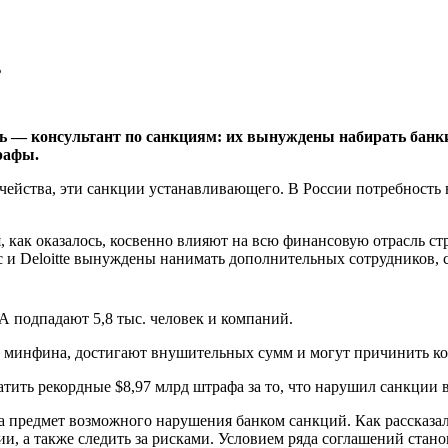
 — консультант по санкциям: их вынуждены набирать банки
рафы.
ейства, эти санкции устанавливающего. В России потребность в
как оказалось, косвенно влияют на всю финансовую отрасль ст
 и Deloitte вынуждены нанимать дополнительных сотрудников, с
 подпадают 5,8 тыс. человек и компаний.
ь минфина, достигают внушительных сумм и могут причинить 
атить рекордные $8,97 млрд штрафа за то, что нарушил санкции
а предмет возможного нарушения банком санкций. Как рассказа
зии, а также следить за рисками. Условием ряда соглашений ста