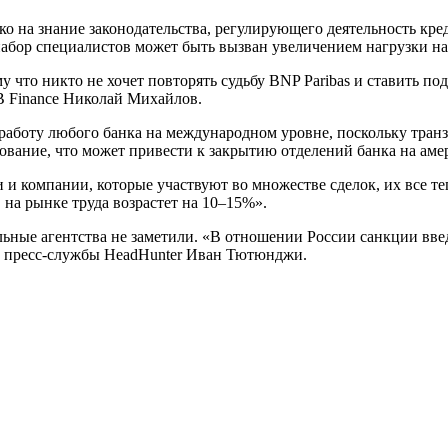
о на знание законодательства, регулирующего деятельность кр
набор специалистов может быть вызван увеличением нагрузки н
му что никто не хочет повторять судьбу BNP Paribas и ставить 
B Finance Николай Михайлов.
боту любого банка на международном уровне, поскольку транзак
вание, что может привести к закрытию отделений банка на аме
и компании, которые участвуют во множестве сделок, их все те
в на рынке труда возрастет на 10–15%».
ьные агентства не заметили. «В отношении России санкции вве
ль пресс-службы HeadHunter Иван Тютюнджи.