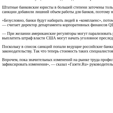
Штатные банковские юристы в большей степени заточены тольк
санкции добавили лишний объем работы для банков, поэтому 
«Безусловно, банки будут набирать людей в «комплаенс», пото
— считает директор департамента корпоративных финансов Q
— При желании американские регуляторы могут парализовать ра
выплатить штраф власти США могут начать уголовное преследо
Поскольку в список санкций попали ведущие российские банки 
законодательству. Так что теперь стоимость таких специалисто
Впрочем, пока значительных изменений на рынке труда профил
зафиксировать изменения», — сказал «Газете.Ru» руководите