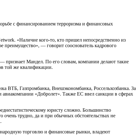
борьбе с финансированием терроризма и финансовых
 Network. «Наличие кого-то, кто пришел непосредственно из
ое преимущество», — говорит сооснователь кадрового
, — признает Мандел. По его словам, компании делают такие
ов той же квалификации.
нка ВТБ, Газпромбанка, Внешэкономбанка, Россельхозбанка. За
и авиакомпании «Добролет». Также ЕС ввел санкции в сферах
среднестатистическому юристу сложно. Большинство
о очень трудно, да и при обычных обстоятельствах не
.
ународную торговлю и финансовые рынки, владеют