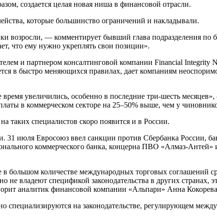
азом, создается целая новая ниша в финансовой отрасли.
чейства, которые большинство ограничений и накладывали.
авки возросли, — комментирует бывший глава подразделения по 
т, что ему нужно укреплять свои позиции».
ателем и партнером консалтинговой компании Financial Integrity
ется в быстро меняющихся правилах, дает компаниям неоспорим
е время увеличились, особенно в последние три-шесть месяцев»
рплаты в коммерческом секторе на 25–50% выше, чем у чиновник
на таких специалистов скоро появится и в России.
. 31 июля Евросоюз ввел санкции против Сбербанка России, ба
ионального коммерческого банка, концерна ПВО «Алмаз-Антей» 
кже в большом количестве международных торговых соглашений 
 не владеют спецификой законодательства в других странах, эт
 говорит аналитик финансовой компании «Альпари» Анна Кокорева
нно специализируются на законодательстве, регулирующем межд