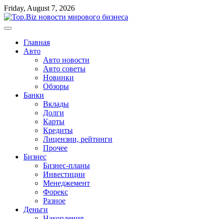
Перейти
Friday, August 7, 2026
к
содержимому
Главная
Авто
Авто новости
Авто советы
Новинки
Обзоры
Банки
Вклады
Долги
Карты
Кредиты
Лицензии, рейтинги
Прочее
Бизнес
Бизнес-планы
Инвестиции
Менеджемент
Форекс
Разное
Деньги
Накопления