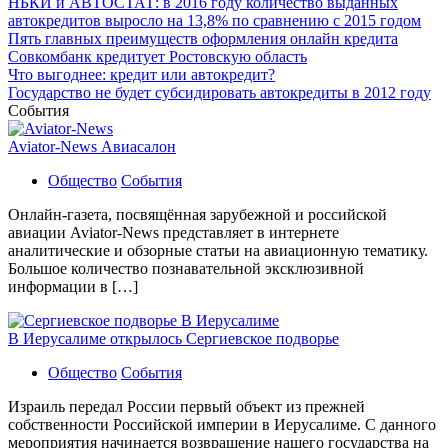
НБКИ и АВТОСТАТ: в 2016 году количество выданных
автокредитов выросло на 13,8% по сравнению с 2015 годом
Пять главных преимуществ оформления онлайн кредита
Совкомбанк кредитует Ростовскую область
Что выгоднее: кредит или автокредит?
Государство не будет субсидировать автокредиты в 2012 году
События
Aviator-News Авиасалон
Общество
События
Онлайн-газета, посвящённая зарубежной и российской
авиации Aviator-News представляет в интернете
аналитические и обзорные статьи на авиационную тематику.
Большое количество познавательной эксклюзивной
информации в […]
В Иерусалиме открылось Сергиевское подворье
Общество
События
Израиль передал России первый объект из прежней
собственности Российской империи в Иерусалиме. С данного
мероприятия начинается возвращение нашего государства на