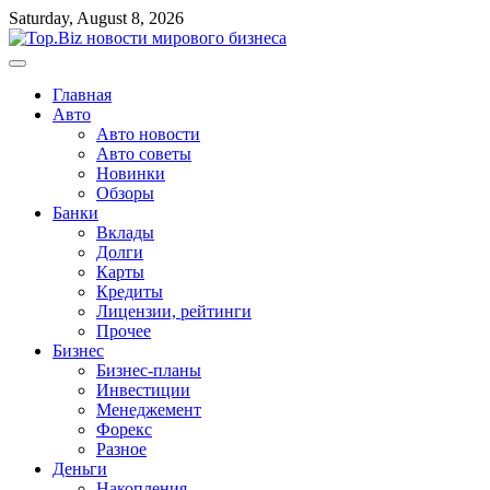
Перейти
Saturday, August 8, 2026
к
содержимому
Главная
Авто
Авто новости
Авто советы
Новинки
Обзоры
Банки
Вклады
Долги
Карты
Кредиты
Лицензии, рейтинги
Прочее
Бизнес
Бизнес-планы
Инвестиции
Менеджемент
Форекс
Разное
Деньги
Накопления