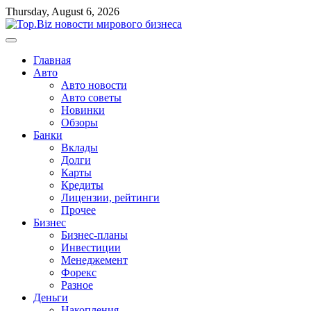
Перейти
Thursday, August 6, 2026
к
содержимому
Главная
Авто
Авто новости
Авто советы
Новинки
Обзоры
Банки
Вклады
Долги
Карты
Кредиты
Лицензии, рейтинги
Прочее
Бизнес
Бизнес-планы
Инвестиции
Менеджемент
Форекс
Разное
Деньги
Накопления