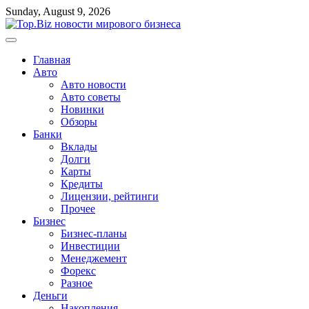
Перейти
Sunday, August 9, 2026
к
содержимому
Главная
Авто
Авто новости
Авто советы
Новинки
Обзоры
Банки
Вклады
Долги
Карты
Кредиты
Лицензии, рейтинги
Прочее
Бизнес
Бизнес-планы
Инвестиции
Менеджемент
Форекс
Разное
Деньги
Накопления