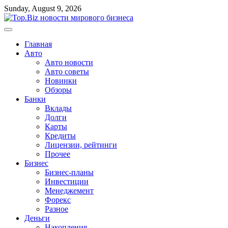
Перейти
Sunday, August 9, 2026
к
содержимому
Главная
Авто
Авто новости
Авто советы
Новинки
Обзоры
Банки
Вклады
Долги
Карты
Кредиты
Лицензии, рейтинги
Прочее
Бизнес
Бизнес-планы
Инвестиции
Менеджемент
Форекс
Разное
Деньги
Накопления