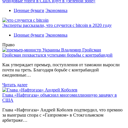
Фондовые торги в США идут в «зеленой зоне»
Ценные бумаги
Экономика
Эксперты рассказали, что случится с bitcoin в 2020 году
Ценные бумаги
Экономика
Право
Гройсман похвастался успехами борьбы с контрабандой
Как утверждает премьер, поступления от таможни выросли
почти на треть. Благодаря борьбе с контрабандой
ежедневные…
Читать далее
Глава «Нафтогаза» объяснил многомиллионную заначку в
США
Глава «Нафтогаза» Андрей Коболев подтвердил, что премию
за выигрыш спора с «Газпромом» в Стокгольмском
арбитраже…