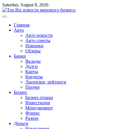
Перейти
Saturday, August 8, 2026
к
содержимому
Главная
Авто
Авто новости
Авто советы
Новинки
Обзоры
Банки
Вклады
Долги
Карты
Кредиты
Лицензии, рейтинги
Прочее
Бизнес
Бизнес-планы
Инвестиции
Менеджемент
Форекс
Разное
Деньги
Накопления