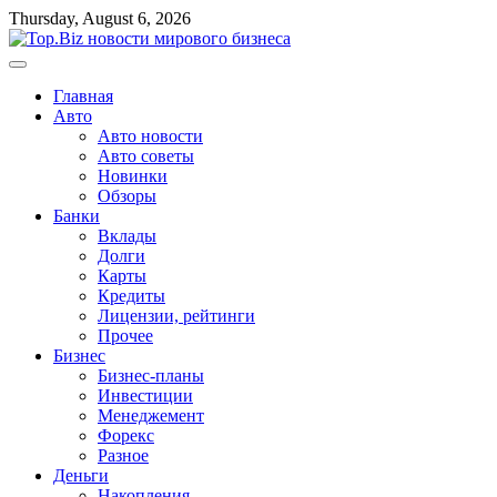
Перейти
Thursday, August 6, 2026
к
содержимому
Главная
Авто
Авто новости
Авто советы
Новинки
Обзоры
Банки
Вклады
Долги
Карты
Кредиты
Лицензии, рейтинги
Прочее
Бизнес
Бизнес-планы
Инвестиции
Менеджемент
Форекс
Разное
Деньги
Накопления