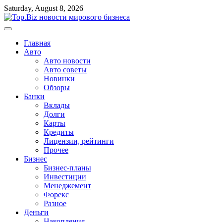
Перейти
Saturday, August 8, 2026
к
содержимому
Главная
Авто
Авто новости
Авто советы
Новинки
Обзоры
Банки
Вклады
Долги
Карты
Кредиты
Лицензии, рейтинги
Прочее
Бизнес
Бизнес-планы
Инвестиции
Менеджемент
Форекс
Разное
Деньги
Накопления