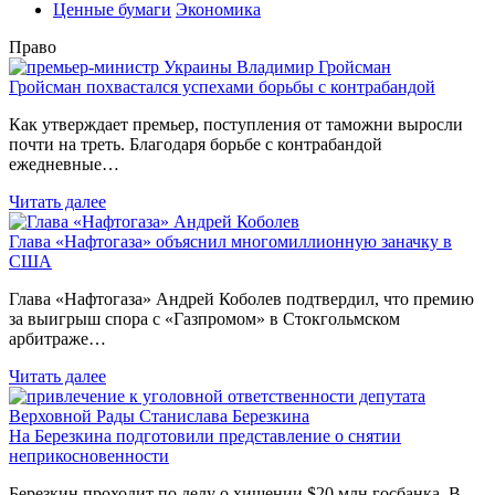
Ценные бумаги
Экономика
Право
Гройсман похвастался успехами борьбы с контрабандой
Как утверждает премьер, поступления от таможни выросли
почти на треть. Благодаря борьбе с контрабандой
ежедневные…
Читать далее
Глава «Нафтогаза» объяснил многомиллионную заначку в
США
Глава «Нафтогаза» Андрей Коболев подтвердил, что премию
за выигрыш спора с «Газпромом» в Стокгольмском
арбитраже…
Читать далее
На Березкина подготовили представление о снятии
неприкосновенности
Березкин проходит по делу о хищении $20 млн госбанка. В