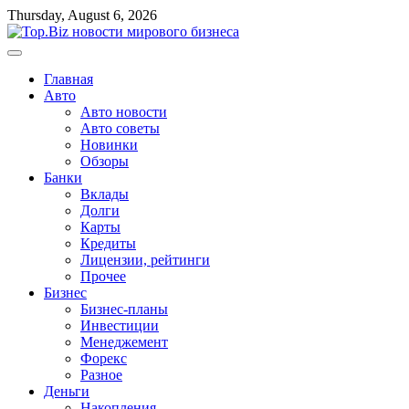
Перейти
Thursday, August 6, 2026
к
содержимому
Главная
Авто
Авто новости
Авто советы
Новинки
Обзоры
Банки
Вклады
Долги
Карты
Кредиты
Лицензии, рейтинги
Прочее
Бизнес
Бизнес-планы
Инвестиции
Менеджемент
Форекс
Разное
Деньги
Накопления