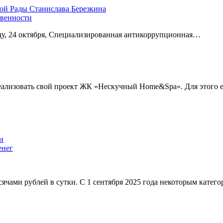
овенности
еду, 24 октября, Специализированная антикоррупционная…
еализовать свой проект ЖК «Нескучный Home&Spa». Для этого
енег
сячами рублей в сутки. С 1 сентября 2025 года некоторым катег