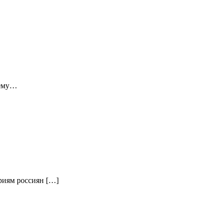
 ему…
ориям россиян […]