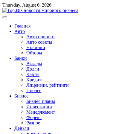
Перейти
Thursday, August 6, 2026
к
содержимому
Главная
Авто
Авто новости
Авто советы
Новинки
Обзоры
Банки
Вклады
Долги
Карты
Кредиты
Лицензии, рейтинги
Прочее
Бизнес
Бизнес-планы
Инвестиции
Менеджемент
Форекс
Разное
Деньги
Накопления