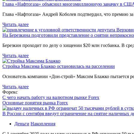
Глава «Нафтогаза» объяснил многомиллионную заначку в СШ
Глава «Нафтогаза» Андрей Коболев подтвердил, что премию з
Читать далее
На Березкина подготовили представление о снятии неприкосн
Березкин проходит по делу о хищении $20 млн госбанка. В ср
Читать далее
Стройка Максима Блажко остановилась на расселении
Основатель компании «Дон-строй» Максим Блажко пытается р
Читать далее
Форекс
С чего начать работу на валютном рынке Forex
Основные понятия рынка Forex
В России с сентября введут ограничение на снятие наличных д
Деньги
Накопления
С 1 сентября 2025 года выдачу наличных в РФ ограничат 50 ты