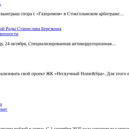
А
а выигрыш спора с «Газпромом» в Стокгольмском арбитраже…
овенности
еду, 24 октября, Специализированная антикоррупционная…
еализовать свой проект ЖК «Нескучный Home&Spa». Для этого
енег
сячами рублей в сутки. С 1 сентября 2025 года некоторым катег