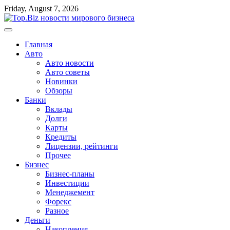
Перейти
Friday, August 7, 2026
к
содержимому
Главная
Авто
Авто новости
Авто советы
Новинки
Обзоры
Банки
Вклады
Долги
Карты
Кредиты
Лицензии, рейтинги
Прочее
Бизнес
Бизнес-планы
Инвестиции
Менеджемент
Форекс
Разное
Деньги
Накопления