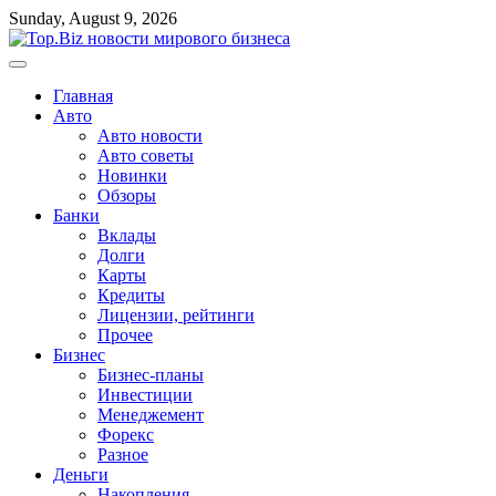
Перейти
Sunday, August 9, 2026
к
содержимому
Главная
Авто
Авто новости
Авто советы
Новинки
Обзоры
Банки
Вклады
Долги
Карты
Кредиты
Лицензии, рейтинги
Прочее
Бизнес
Бизнес-планы
Инвестиции
Менеджемент
Форекс
Разное
Деньги
Накопления