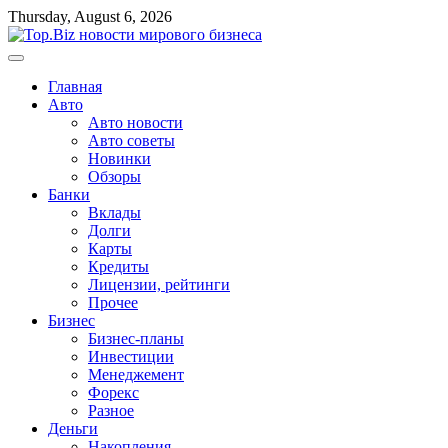
Перейти
Thursday, August 6, 2026
к
содержимому
Главная
Авто
Авто новости
Авто советы
Новинки
Обзоры
Банки
Вклады
Долги
Карты
Кредиты
Лицензии, рейтинги
Прочее
Бизнес
Бизнес-планы
Инвестиции
Менеджемент
Форекс
Разное
Деньги
Накопления