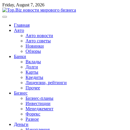
Перейти
Friday, August 7, 2026
к
содержимому
Главная
Авто
Авто новости
Авто советы
Новинки
Обзоры
Банки
Вклады
Долги
Карты
Кредиты
Лицензии, рейтинги
Прочее
Бизнес
Бизнес-планы
Инвестиции
Менеджемент
Форекс
Разное
Деньги
Накопления