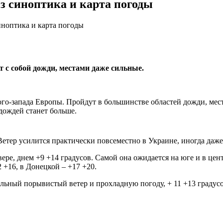
оз синоптика и карта погоды
иноптика и карта погоды
т с собой дожди, местами даже сильные.
юго-запада Европы. Пройдут в большинстве областей дожди, ме
дождей станет больше.
 Ветер усилится практически повсеместно в Украине, иногда даж
вере, днем +9 +14 градусов. Самой она ожидается на юге и в цен
2 +16, в Донецкой – +17 +20.
сильный порывистый ветер и прохладную погоду, + 11 +13 градусо