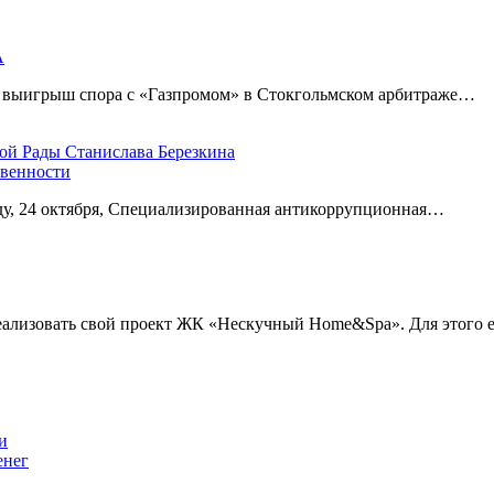
А
а выигрыш спора с «Газпромом» в Стокгольмском арбитраже…
овенности
еду, 24 октября, Специализированная антикоррупционная…
еализовать свой проект ЖК «Нескучный Home&Spa». Для этого
енег