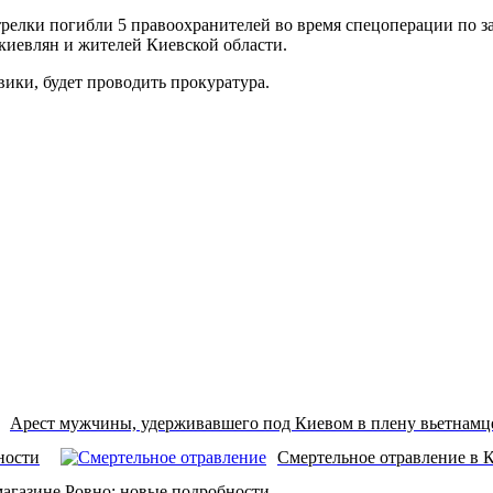
рестрелки погибли 5 правоохранителей во время спецоперации 
киевлян и жителей Киевской области.
вики, будет проводить прокуратура.
Арест мужчины, удерживавшего под Киевом в плену вьетнамц
ности
Смертельное отравление в 
агазине Ровно: новые подробности