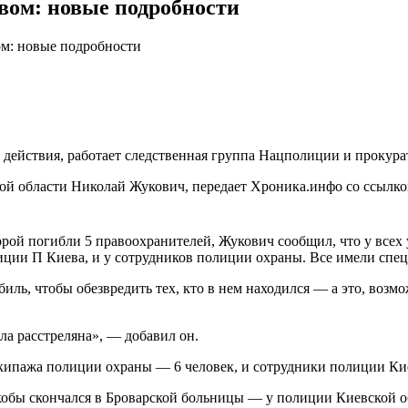
вом: новые подробности
ом: новые подробности
 действия, работает следственная группа Нацполиции и прокура
й области Николай Жукович, передает Хроника.инфо со ссылко
оторой погибли 5 правоохранителей, Жукович сообщил, что у все
ции П Киева, и у сотрудников полиции охраны. Все имели спец
иль, чтобы обезвредить тех, кто в нем находился — а это, во
а расстреляна», — добавил он.
кипажа полиции охраны — 6 человек, и сотрудники полиции Кие
кобы скончался в Броварской больницы — у полиции Киевской о