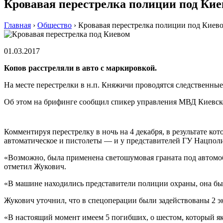
Кровавая перестрелка полиции под Кие
Главная
›
Общество
›
Кровавая перестрелка полиции под Киев
01.03.2017
Копов расстреляли в авто с маркировкой.
На месте перестрелки в н.п. Княжичи проводятся следственные
Об этом на брифинге сообщил спикер управления МВД Киевско
Комментируя перестрелку в ночь на 4 декабря, в результате к
автоматическое и пистолеты — и у представителей ГУ Нацполи
«Возможно, была применена светошумовая граната под автомоб
отметил Жукович.
«В машине находились представители полиции охраны, она был
Жукович уточнил, что в спецоперации были задействованы 2 э
«В настоящий момент имеем 5 погибших, о шестом, который я