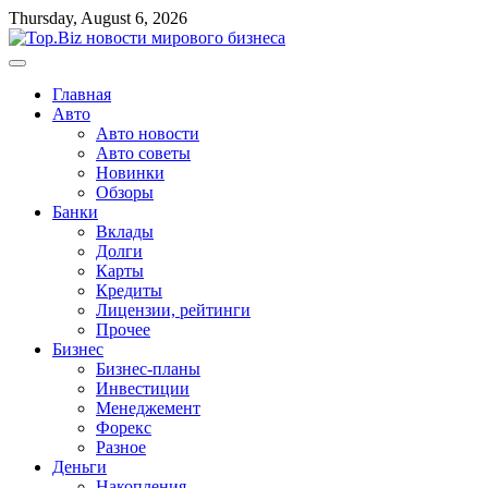
Перейти
Thursday, August 6, 2026
к
содержимому
Главная
Авто
Авто новости
Авто советы
Новинки
Обзоры
Банки
Вклады
Долги
Карты
Кредиты
Лицензии, рейтинги
Прочее
Бизнес
Бизнес-планы
Инвестиции
Менеджемент
Форекс
Разное
Деньги
Накопления