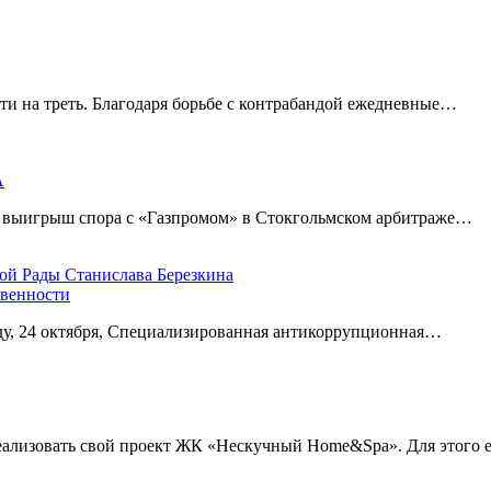
ти на треть. Благодаря борьбе с контрабандой ежедневные…
А
а выигрыш спора с «Газпромом» в Стокгольмском арбитраже…
овенности
еду, 24 октября, Специализированная антикоррупционная…
еализовать свой проект ЖК «Нескучный Home&Spa». Для этого