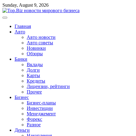
Перейти
Sunday, August 9, 2026
к
содержимому
Главная
Авто
Авто новости
Авто советы
Новинки
Обзоры
Банки
Вклады
Долги
Карты
Кредиты
Лицензии, рейтинги
Прочее
Бизнес
Бизнес-планы
Инвестиции
Менеджемент
Форекс
Разное
Деньги
Накопления