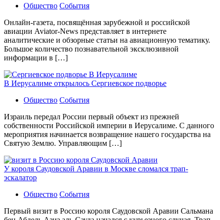
Общество
События
Онлайн-газета, посвящённая зарубежной и российской
авиации Aviator-News представляет в интернете
аналитические и обзорные статьи на авиационную тематику.
Большое количество познавательной эксклюзивной
информации в […]
В Иерусалиме открылось Сергиевское подворье
Общество
События
Израиль передал России первый объект из прежней
собственности Российской империи в Иерусалиме. С данного
мероприятия начинается возвращение нашего государства на
Святую Землю. Управляющим […]
У короля Саудовской Аравии в Москве сломался трап-
эскалатор
Общество
События
Первый визит в Россию короля Саудовской Аравии Сальмана
бен Абдель Азиз аль-Сауда начался с курьезного случая. Трап-