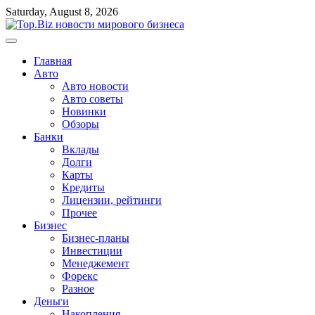
Перейти
Saturday, August 8, 2026
к
содержимому
Главная
Авто
Авто новости
Авто советы
Новинки
Обзоры
Банки
Вклады
Долги
Карты
Кредиты
Лицензии, рейтинги
Прочее
Бизнес
Бизнес-планы
Инвестиции
Менеджемент
Форекс
Разное
Деньги
Накопления