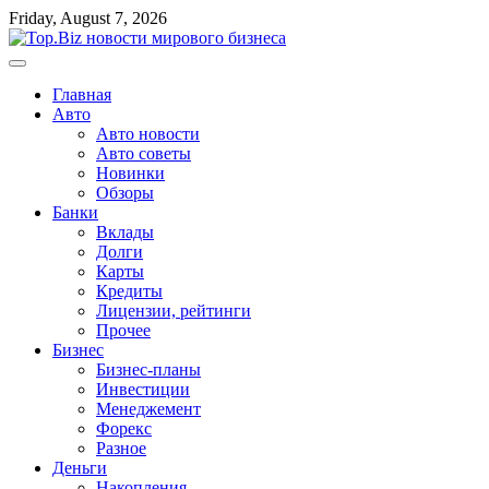
Перейти
Friday, August 7, 2026
к
содержимому
Главная
Авто
Авто новости
Авто советы
Новинки
Обзоры
Банки
Вклады
Долги
Карты
Кредиты
Лицензии, рейтинги
Прочее
Бизнес
Бизнес-планы
Инвестиции
Менеджемент
Форекс
Разное
Деньги
Накопления