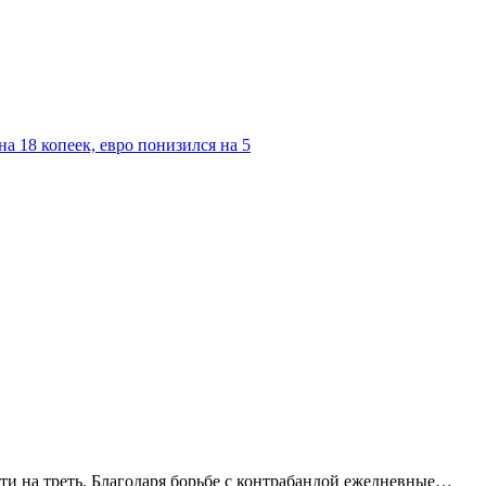
а 18 копеек, евро понизился на 5
ти на треть. Благодаря борьбе с контрабандой ежедневные…