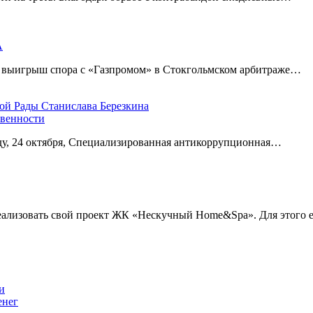
А
а выигрыш спора с «Газпромом» в Стокгольмском арбитраже…
овенности
еду, 24 октября, Специализированная антикоррупционная…
еализовать свой проект ЖК «Нескучный Home&Spa». Для этого
енег