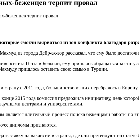
ных-беженцев терпит провал
х-беженцев терпит провал
 которые смогли вырваться из зон конфликта благодаря разр
ахмуд из города Дейр-эх-зор рассказал, что ему было достаточ
ниверситета Гента в Бельгии, ему пришлось обращаться за стату
ахмуду пришлось оставить свою семью в Турции.
 страну с 2011 года, большинство из них перебралось в Европу.
 конце 2015 года комиссия предложила инициативу, цель котор
научными центрами и университетами.
ы является длительный процесс поиска беженцами работы по эт
го/ее дипломы признаются.
ать заявку на вакансии в страны, где они претендуют на статус 