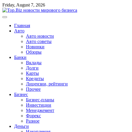
Перейти
Friday, August 7, 2026
к
содержимому
Главная
Авто
Авто новости
Авто советы
Новинки
Обзоры
Банки
Вклады
Долги
Карты
Кредиты
Лицензии, рейтинги
Прочее
Бизнес
Бизнес-планы
Инвестиции
Менеджемент
Форекс
Разное
Деньги
Накопления