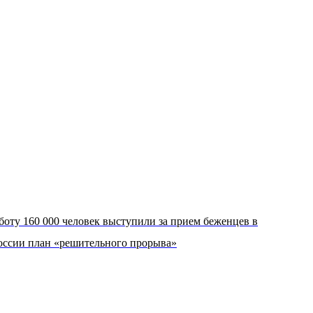
боту 160 000 человек выступили за прием беженцев в
оссии план «решительного прорыва»