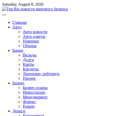
Перейти
Saturday, August 8, 2026
к
содержимому
Главная
Авто
Авто новости
Авто советы
Новинки
Обзоры
Банки
Вклады
Долги
Карты
Кредиты
Лицензии, рейтинги
Прочее
Бизнес
Бизнес-планы
Инвестиции
Менеджемент
Форекс
Разное
Деньги
Накопления