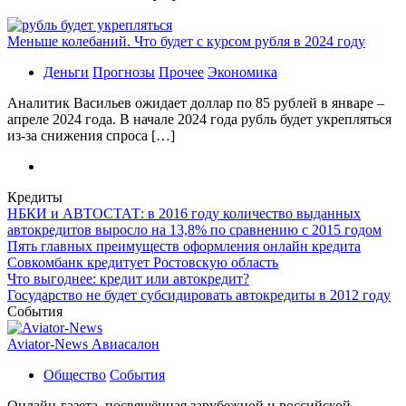
Меньше колебаний. Что будет с курсом рубля в 2024 году
Деньги
Прогнозы
Прочее
Экономика
Аналитик Васильев ожидает доллар по 85 рублей в январе –
апреле 2024 года. В начале 2024 года рубль будет укрепляться
из-за снижения спроса […]
Кредиты
НБКИ и АВТОСТАТ: в 2016 году количество выданных
автокредитов выросло на 13,8% по сравнению с 2015 годом
Пять главных преимуществ оформления онлайн кредита
Совкомбанк кредитует Ростовскую область
Что выгоднее: кредит или автокредит?
Государство не будет субсидировать автокредиты в 2012 году
События
Aviator-News Авиасалон
Общество
События
Онлайн-газета, посвящённая зарубежной и российской