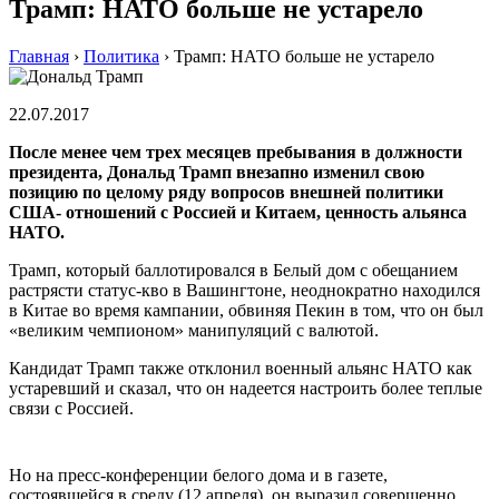
Трамп: НАТО больше не устарело
Главная
›
Политика
›
Трамп: НАТО больше не устарело
22.07.2017
После менее чем трех месяцев пребывания в должности
президента, Дональд Трамп внезапно изменил свою
позицию по целому ряду вопросов внешней политики
США- отношений с Россией и Китаем, ценность альянса
НАТО.
Трамп, который баллотировался в Белый дом с обещанием
растрясти статус-кво в Вашингтоне, неоднократно находился
в Китае во время кампании, обвиняя Пекин в том, что он был
«великим чемпионом» манипуляций с валютой.
Кандидат Трамп также отклонил военный альянс НАТО как
устаревший и сказал, что он надеется настроить более теплые
связи с Россией.
Но на пресс-конференции белого дома и в газете,
состоявшейся в среду (12 апреля), он выразил совершенно