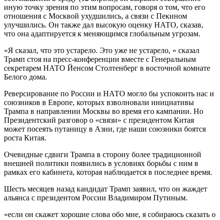
иную точку зрения по этим вопросам, говоря о том, что его
отношения с Москвой ухудшились, а связи с Пекином
улучшились. Он также дал высокую оценку НАТО, сказав,
что она адаптируется к меняющимся глобальным угрозам.
«Я сказал, что это устарело. Это уже не устарело, » сказал
Трамп стоя на пресс-конференции вместе с Генеральным
секретарем НАТО Йенсом Столтенберг в восточной комнате
Белого дома.
Реверсирование по России и НАТО могло бы успокоить нас и
союзников в Европе, которых взволновали инициативы
Трампа в направлении Москвы во время его кампании. Но
Президентский разговор о «связи» с президентом Китая
может посеять путаницу в Азии, где наши союзники боятся
роста Китая.
Очевидные сдвиги Трампа в сторону более традиционной
внешней политики появились в условиях борьбы с ним в
рамках его кабинета, которая наблюдается в последнее время.
Шесть месяцев назад кандидат Трамп заявил, что он жаждет
альянса с президентом России Владимиром Путиным.
«если он скажет хорошие слова обо мне, я собираюсь сказать о