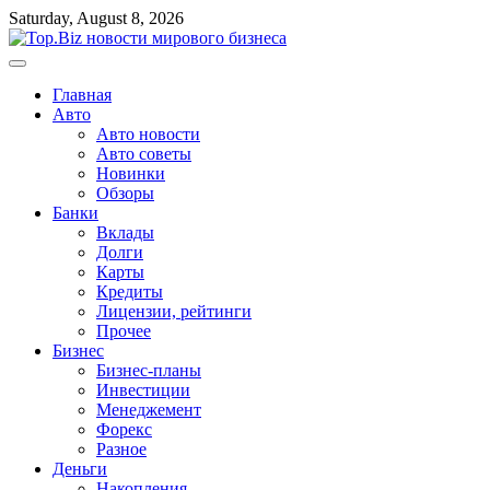
Перейти
Saturday, August 8, 2026
к
содержимому
Главная
Авто
Авто новости
Авто советы
Новинки
Обзоры
Банки
Вклады
Долги
Карты
Кредиты
Лицензии, рейтинги
Прочее
Бизнес
Бизнес-планы
Инвестиции
Менеджемент
Форекс
Разное
Деньги
Накопления