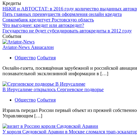
Кредиты
НБКИ и АВТОСТАТ: в 2016 году количество выданных автокре
Пять главных преимуществ оформления онлайн кредита
Совкомбанк кредитует Ростовскую область
Что выгоднее: кредит или автокредит?
Государство не будет субсидировать автокредиты в 2012 году
События
Aviator-News Авиасалон
Общество
События
Онлайн-газета, посвящённая зарубежной и российской авиации 
познавательной эксклюзивной информации в […]
В Иерусалиме открылось Сергиевское подворье
Общество
События
Израиль передал России первый объект из прежней собственно
Управляющим […]
У короля Саудовской Аравии в Москве сломался трап-эскалато