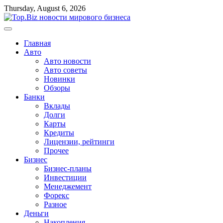
Перейти
Thursday, August 6, 2026
к
содержимому
Главная
Авто
Авто новости
Авто советы
Новинки
Обзоры
Банки
Вклады
Долги
Карты
Кредиты
Лицензии, рейтинги
Прочее
Бизнес
Бизнес-планы
Инвестиции
Менеджемент
Форекс
Разное
Деньги
Накопления