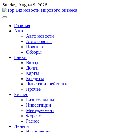
Перейти
Sunday, August 9, 2026
к
содержимому
Главная
Авто
Авто новости
Авто советы
Новинки
Обзоры
Банки
Вклады
Долги
Карты
Кредиты
Лицензии, рейтинги
Прочее
Бизнес
Бизнес-планы
Инвестиции
Менеджемент
Форекс
Разное
Деньги
Накопления