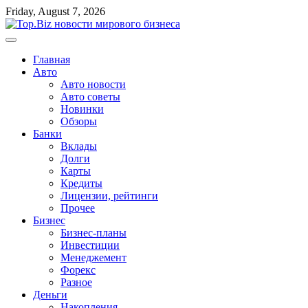
Перейти
Friday, August 7, 2026
к
содержимому
Главная
Авто
Авто новости
Авто советы
Новинки
Обзоры
Банки
Вклады
Долги
Карты
Кредиты
Лицензии, рейтинги
Прочее
Бизнес
Бизнес-планы
Инвестиции
Менеджемент
Форекс
Разное
Деньги
Накопления