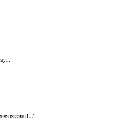
 ему…
ориям россиян […]