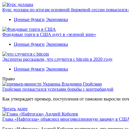
Курс доллара по итогам основной биржевой сессии повысился н
Ценные бумаги
Экономика
Фондовые торги в США идут в «зеленой зоне»
Ценные бумаги
Экономика
Эксперты рассказали, что случится с bitcoin в 2020 году
Ценные бумаги
Экономика
Право
Гройсман похвастался успехами борьбы с контрабандой
Как утверждает премьер, поступления от таможни выросли поч
Читать далее
Глава «Нафтогаза» объяснил многомиллионную заначку в СШ
Глава «Нафтогаза» Андрей Коболев подтвердил, что премию з