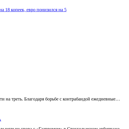
а 18 копеек, евро понизился на 5
ти на треть. Благодаря борьбе с контрабандой ежедневные…
А
а выигрыш спора с «Газпромом» в Стокгольмском арбитраже…