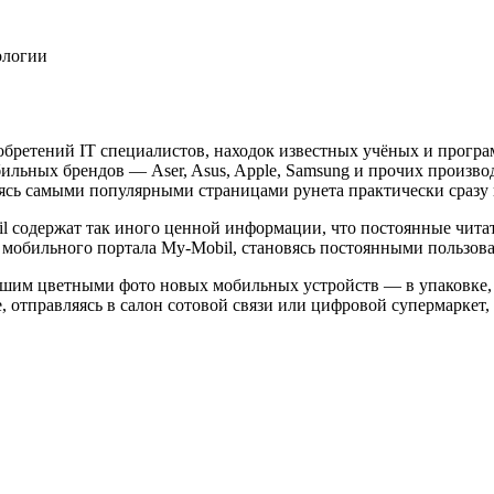
ологии
бретений IT специалистов, находок известных учёных и програ
льных брендов — Aser, Asus, Apple, Samsung и прочих произво
ясь самыми популярными страницами рунета практически сразу п
l содержат так иного ценной информации, что постоянные чит
мобильного портала My-Mobil, становясь постоянными пользоват
им цветными фото новых мобильных устройств — в упаковке, в
, отправляясь в салон сотовой связи или цифровой супермаркет,