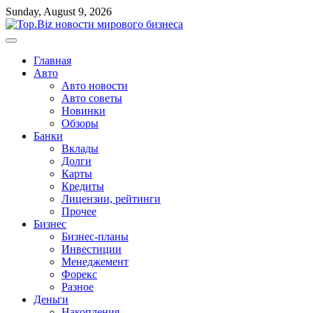
Перейти
Sunday, August 9, 2026
к
содержимому
Главная
Авто
Авто новости
Авто советы
Новинки
Обзоры
Банки
Вклады
Долги
Карты
Кредиты
Лицензии, рейтинги
Прочее
Бизнес
Бизнес-планы
Инвестиции
Менеджемент
Форекс
Разное
Деньги
Накопления