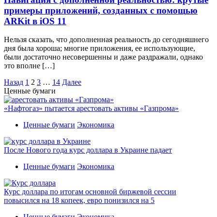
примеры приложений, созданных с помощью
ARKit в iOS 11
Нельзя сказать, что дополненная реальность до сегодняшнего
дня была хороша; многие приложения, ее использующие,
были достаточно несовершенны и даже раздражали, однако
это вполне […]
Пагинация
Назад
1
2
3
…
14
Далее
Ценные бумаги
записей
«Нафтогаз» пытается арестовать активы «Газпрома»
Ценные бумаги
Экономика
После Нового года курс доллара в Украине падает
Ценные бумаги
Экономика
Курс доллара по итогам основной биржевой сессии
повысился на 18 копеек, евро понизился на 5
Ценные бумаги
Экономика