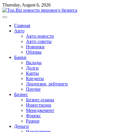
Перейти
Thursday, August 6, 2026
к
содержимому
Главная
Авто
Авто новости
Авто советы
Новинки
Обзоры
Банки
Вклады
Долги
Карты
Кредиты
Лицензии, рейтинги
Прочее
Бизнес
Бизнес-планы
Инвестиции
Менеджемент
Форекс
Разное
Деньги
Накопления