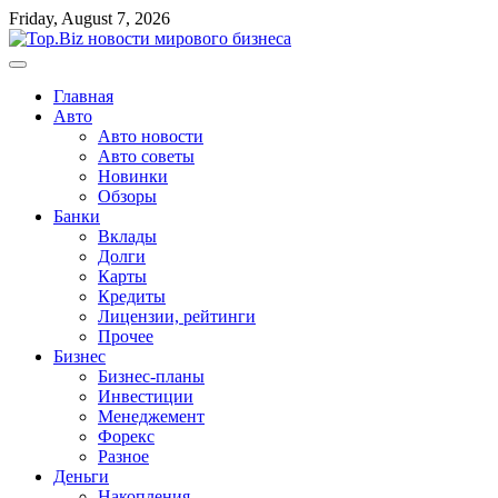
Перейти
Friday, August 7, 2026
к
содержимому
Главная
Авто
Авто новости
Авто советы
Новинки
Обзоры
Банки
Вклады
Долги
Карты
Кредиты
Лицензии, рейтинги
Прочее
Бизнес
Бизнес-планы
Инвестиции
Менеджемент
Форекс
Разное
Деньги
Накопления