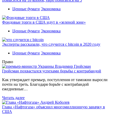
повысился на 18 копеек, евро понизился на 5
Ценные бумаги
Экономика
Фондовые торги в США идут в «зеленой зоне»
Ценные бумаги
Экономика
Эксперты рассказали, что случится с bitcoin в 2020 году
Ценные бумаги
Экономика
Право
Гройсман похвастался успехами борьбы с контрабандой
Как утверждает премьер, поступления от таможни выросли
почти на треть. Благодаря борьбе с контрабандой
ежедневные…
Читать далее
Глава «Нафтогаза» объяснил многомиллионную заначку в
США