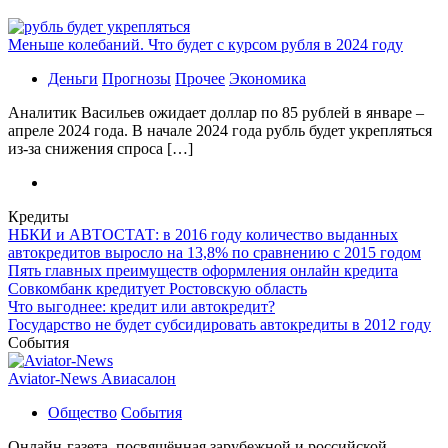
Меньше колебаний. Что будет с курсом рубля в 2024 году
Деньги
Прогнозы
Прочее
Экономика
Аналитик Васильев ожидает доллар по 85 рублей в январе –
апреле 2024 года. В начале 2024 года рубль будет укрепляться
из-за снижения спроса […]
Кредиты
НБКИ и АВТОСТАТ: в 2016 году количество выданных
автокредитов выросло на 13,8% по сравнению с 2015 годом
Пять главных преимуществ оформления онлайн кредита
Совкомбанк кредитует Ростовскую область
Что выгоднее: кредит или автокредит?
Государство не будет субсидировать автокредиты в 2012 году
События
Aviator-News Авиасалон
Общество
События
Онлайн-газета, посвящённая зарубежной и российской