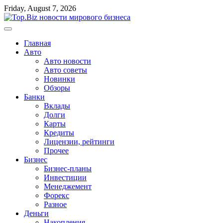
Перейти
Friday, August 7, 2026
к
содержимому
Главная
Авто
Авто новости
Авто советы
Новинки
Обзоры
Банки
Вклады
Долги
Карты
Кредиты
Лицензии, рейтинги
Прочее
Бизнес
Бизнес-планы
Инвестиции
Менеджемент
Форекс
Разное
Деньги
Накопления