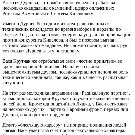
Алексея Дурнева, который в свою очередь отрабатывал
несколько скандальных кампаний, щедро оплаченных
Ринатом Ахметовым и Сергеем Киваловым.
Именно Дурнев был одним из «театрализованных»
технических кандидатов во время выборов в нардепы по
Одессе. Тогда он в костюме супермена устраивал провокацию
против конкурента Кивалова, и был с позором выгнан
активистами «автомайдана». Не сложно понять, из чьих рук
«откушал» Дурнев за эту постановку.
Вася Крутчак же отрабатывал свои «честно принятые» во
время выборов в Чернигове. На пару со своим
вышеупомянутым другом, псевдо-журналист исполнял роль
технического кандидата, так же, как и в Одессе, расшатывая
ситуацию.
На этот раз молодчика натравили на «Радикальную партию»,
за «мочилово» которой Крутчак получает не маленые деньги
по сей день. Кроме однопартийцев Ляшка, у Васи есть заказ
на несколько других – партию Народный фронт, первых лиц
Днепра, и конкретных нардепов.
Делать «блестящую карьеру» на поприще поливания людей
грязью Васе удается за счет постов сексуального характера.