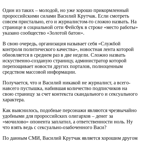
Один из таких – молодой, но уже хорошо прикормленный
пророссийскими силами Василий Крутчак. Если смотреть
совсем пристально, его и журналистом-то сложно назвать. На
странице в социальной сети Фейсбук в строке «место работы»
указано сообщество «Золотой батон».
В свою очередь, организация называет себя «Службой
контроля политического качества», новостная лента которой
обновляется в среднем раз в две недели. Сложно назвать
искуственно-созданую страницу, администратор которой
перепощивает новости других порталов, полноценным
средством массовой информации.
Получается, что и Василий никакой не журналист, а всего-
навсего пустышка, набившая количество подписчиков на
свою страницу за счет контекста скандального и сексуального
характера.
Как выяснилось, подобные персонажи являются чрезвычайно
удобными для пророссийских олигархов – денег за
«мочилово» опонента заплатил, а ответственности ноль. Ну
что взять ведь с сексуально-озабоченного Васи?
По данным СМИ, Василий Крутчак является хорошим другом