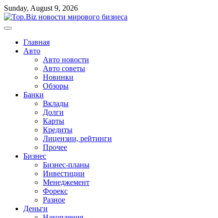
Перейти
Sunday, August 9, 2026
к
содержимому
Главная
Авто
Авто новости
Авто советы
Новинки
Обзоры
Банки
Вклады
Долги
Карты
Кредиты
Лицензии, рейтинги
Прочее
Бизнес
Бизнес-планы
Инвестиции
Менеджемент
Форекс
Разное
Деньги
Накопления