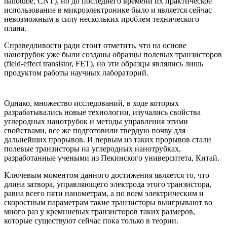
nanotube, CNT), но до последнего времени их практическое
использование в микроэлектронике было и является сейчас
невозможным в силу нескольких проблем технического
плана.
Справедливости ради стоит отметить, что на основе
нанотрубок уже были созданы образцы полевых транзисторов
(field-effect transistor, FET), но эти образцы являлись лишь
продуктом работы научных лабораторий.
Однако, множество исследований, в ходе которых
разрабатывались новые технологии, изучались свойства
углеродных нанотрубок и методы управления этими
свойствами, все же подготовили твердую почву для
дальнейших прорывов. И первым из таких прорывов стали
полевые транзисторы на углеродных нанотрубках,
разработанные учеными из Пекинского университета, Китай.
Ключевым моментом данного достижения является то, что
длина затвора, управляющего электрода этого транзистора,
равна всего пяти нанометрам, а по всем электрическим и
скоростным параметрам такие транзисторы выигрывают во
много раз у кремниевых транзисторов таких размеров,
которые существуют сейчас пока только в теории.