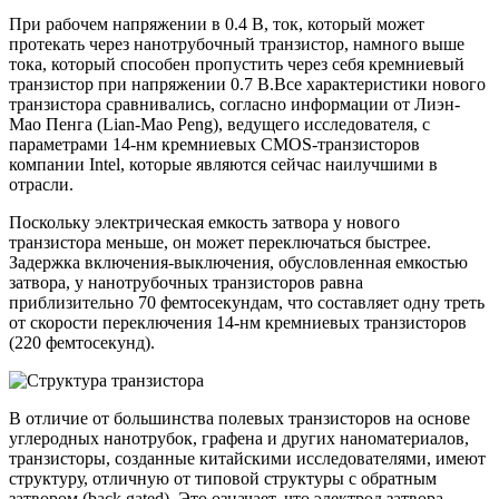
При рабочем напряжении в 0.4 В, ток, который может
протекать через нанотрубочный транзистор, намного выше
тока, который способен пропустить через себя кремниевый
транзистор при напряжении 0.7 В.Все характеристики нового
транзистора сравнивались, согласно информации от Лиэн-
Мао Пенга (Lian-Mao Peng), ведущего исследователя, с
параметрами 14-нм кремниевых CMOS-транзисторов
компании Intel, которые являются сейчас наилучшими в
отрасли.
Поскольку электрическая емкость затвора у нового
транзистора меньше, он может переключаться быстрее.
Задержка включения-выключения, обусловленная емкостью
затвора, у нанотрубочных транзисторов равна
приблизительно 70 фемтосекундам, что составляет одну треть
от скорости переключения 14-нм кремниевых транзисторов
(220 фемтосекунд).
В отличие от большинства полевых транзисторов на основе
углеродных нанотрубок, графена и других наноматериалов,
транзисторы, созданные китайскими исследователями, имеют
структуру, отличную от типовой структуры с обратным
затвором (back gated). Это означает, что электрод затвора