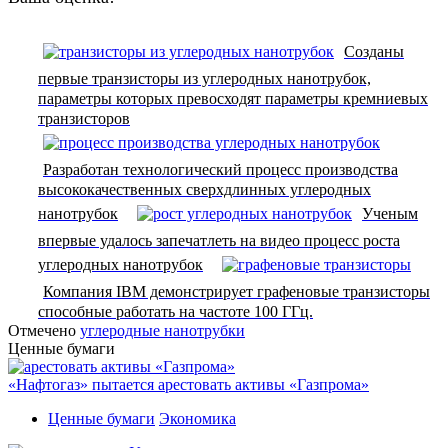
Созданы
первые транзисторы из углеродных нанотрубок,
параметры которых превосходят параметры кремниевых
транзисторов
Разработан технологический процесс производства
высококачественных сверхдлинных углеродных
нанотрубок
Ученым
впервые удалось запечатлеть на видео процесс роста
углеродных нанотрубок
Компания IBM демонстрирует графеновые транзисторы
способные работать на частоте 100 ГГц.
Отмечено
углеродные нанотрубки
Ценные бумаги
«Нафтогаз» пытается арестовать активы «Газпрома»
Ценные бумаги
Экономика