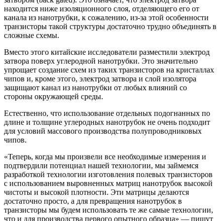
находится ниже изоляционного слоя, отделяющего его от
канала из нанотрубки, к сожалению, из-за этой особенности
транзисторы такой структуры достаточно трудно объединять в
сложные схемы.
Вместо этого китайские исследователи разместили электрод
затвора поверх углеродной нанотрубки. Это значительно
упрощает создание схем из таких транзисторов на кристаллах
чипов и, кроме этого, электрод затвора и слой изолятора
защищают канал из нанотрубки от любых влияний со
стороны окружающей среды.
Естественно, что использование отдельных подогнанных по
длине и толщине углеродных нанотрубок не очень подходит
для условий массового производства полупроводниковых
чипов.
«Теперь, когда мы произвели все необходимые измерения и
подтвердили потенциал нашей технологии, мы займемся
разработкой технологии изготовления полевых транзисторов
с использованием выровненных матриц нанотрубок высокой
чистоты и высокой плотности. Эти матрицы делаются
достаточно просто, а для превращения нанотрубок в
транзисторы мы будем использовать те же самые технологии,
что и для производства первого опытного образца» — пишут