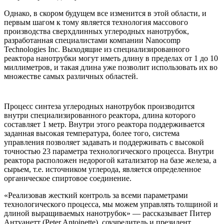
Однако, в скором будущем все изменится в этой области, и
первым шагом к тому является технология массового
производства сверхдлинных углеродных нанотрубок,
разработанная специалистами компании Nanocomp
Technologies Inc. Выходящие из специализированного
реактора нанотрубки могут иметь длину в пределах от 1 до 10
миллиметров, и такая длина уже позволит использовать их во
множестве самых различных областей.
Процесс синтеза углеродных нанотрубок производится
внутри специализированного реактора, длина которого
составляет 1 метр. Внутри этого реактора поддерживается
заданная высокая температура, более того, система
управления позволяет задавать и поддерживать с высокой
точностью 23 параметра технологического процесса. Внутри
реактора расположен недорогой катализатор на базе железа, а
сырьем, т.е. источником углерода, является определенное
органическое спиртовое соединение.
«Реализовав жесткий контроль за всеми параметрами
технологического процесса, мы можем управлять толщиной и
длиной выращиваемых нанотрубок» — рассказывает Питер
Антуанетт (Peter Antoinette), соучредитель и президент