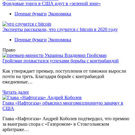
Фондовые торги в США идут в «зеленой зоне»
Ценные бумаги
Экономика
Эксперты рассказали, что случится с bitcoin в 2020 году
Ценные бумаги
Экономика
Право
Гройсман похвастался успехами борьбы с контрабандой
Как утверждает премьер, поступления от таможни выросли
почти на треть. Благодаря борьбе с контрабандой
ежедневные…
Читать далее
Глава «Нафтогаза» объяснил многомиллионную заначку в
США
Глава «Нафтогаза» Андрей Коболев подтвердил, что премию
за выигрыш спора с «Газпромом» в Стокгольмском
арбитраже…