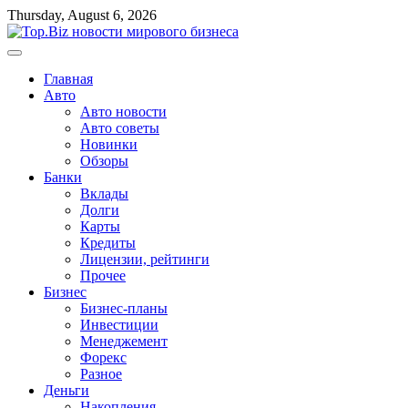
Перейти
Thursday, August 6, 2026
к
содержимому
Главная
Авто
Авто новости
Авто советы
Новинки
Обзоры
Банки
Вклады
Долги
Карты
Кредиты
Лицензии, рейтинги
Прочее
Бизнес
Бизнес-планы
Инвестиции
Менеджемент
Форекс
Разное
Деньги
Накопления