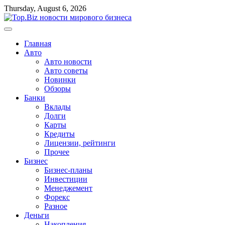
Перейти
Thursday, August 6, 2026
к
содержимому
Главная
Авто
Авто новости
Авто советы
Новинки
Обзоры
Банки
Вклады
Долги
Карты
Кредиты
Лицензии, рейтинги
Прочее
Бизнес
Бизнес-планы
Инвестиции
Менеджемент
Форекс
Разное
Деньги
Накопления